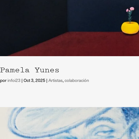
Pamela Yunes
por
infoi23
|
Oct 3, 2025
|
Artistas
,
colaboración