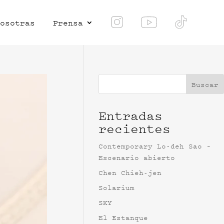
osotras
Prensa
Buscar
Entradas
recientes
Contemporary Lo-deh Sao –
Escenario abierto
Chen Chieh-jen
Solarium
SKY
El Estanque