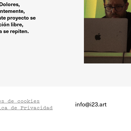
Dolores,
entemente,
ste proyecto se
ión libre,
 se repiten.
es de cookies
info@i23.art
ica de Privacidad