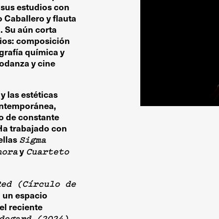
 sus estudios con
o Caballero y flauta
 Su aún corta
dios: composición
rafía química y
eodanza y cine
 las estéticas
ontemporánea,
o de constante
 Ha trabajado con
ellas
Sigma
y
nora
Cuarteto
ed (Círculo de
, un espacio
el reciente
,
degard (2024)