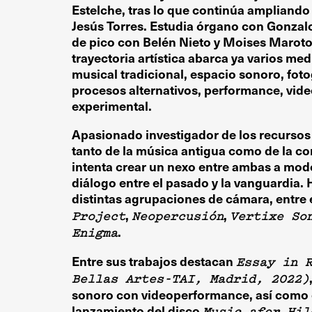
Estelche, tras lo que continúa ampliando
Jesús Torres. Estudia órgano con Gonzal
de pico con Belén Nieto y Moises Maroto.
trayectoria artística abarca ya varios me
musical tradicional, espacio sonoro, fotog
procesos alternativos, performance, vid
experimental.
Apasionado investigador de los recursos y
tanto de la música antigua como de la c
intenta crear un nexo entre ambas a mod
diálogo entre el pasado y la vanguardia.
distintas agrupaciones de cámara, entre 
,
,
Project
Neopercusión
Vertixe So
.
Enigma
Entre sus trabajos destacan
Essay in R
Bellas Artes-TAI, Madrid, 2022)
sonoro con videoperformance, así como 
lanzamiento del disco
Music afer Hil